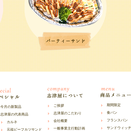
期間限定
ご挨拶
今月の新製品
食パン
志津屋のこだわり
志津屋の代表商品
フランスパン
会社概要
カルネ
サンドウィッ
一般事業主行動計画
元祖ビーフカツサンド