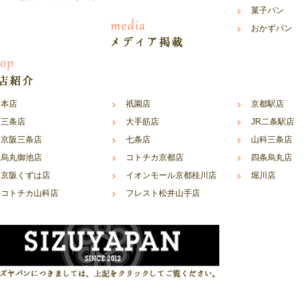
菓子パン
おかずパン
本店
祇園店
京都駅店
三条店
大手筋店
JR二条駅店
京阪三条店
七条店
山科三条店
烏丸御池店
コトチカ京都店
四条烏丸店
京阪くずは店
イオンモール京都桂川店
堀川店
コトチカ山科店
フレスト松井山手店