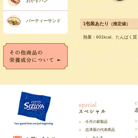
おかずパン
パーティーサンド
1包装あたり
（推定値）
熱量：601kcal、たんぱく質
今月の新製品
志津屋の代表商品
カルネ